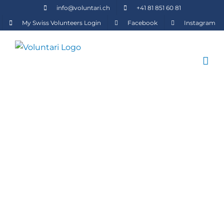
Zum
info@voluntari.ch
+41 81 851 60 81
Inhalt
My Swiss Volunteers Login
Facebook
Instagram
springen