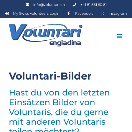
Zum
info@voluntari.ch
+41 81 851 60 81
Inhalt
My Swiss Volunteers Login
Facebook
Instagram
springen
Voluntari-Bilder
Hast du von den letzten
Einsätzen Bilder von
Voluntaris, die du gerne
mit anderen Voluntaris
teilen möchtest?