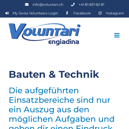
Zum
info@voluntari.ch
+41 81 851 60 81
Inhalt
My Swiss Volunteers Login
Facebook
Instagram
springen
Bauten & Technik
Die aufgeführten
Einsatzbereiche sind nur
ein Auszug aus den
möglichen Aufgaben und
geben dir einen Eindruck,