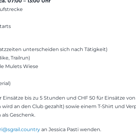
a. 07:00 – 13:00 Uhr
ufstrecke
tarts
atzzeiten unterscheiden sich nach Tätigkeit)
ke, Trailrun)
de Mulets Wiese
rial)
ür Einsätze bis zu 5 Stunden und CHF 50 für Einsätze vo
 wird an den Club gezahlt) sowie einem T-Shirt und Verp
 als Geschenk.
ri@sgrail.country
an Jessica Pasti wenden.