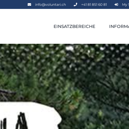
info@voluntari.ch
+41 81 851 60 81
My 
EINSATZBEREICHE
INFORM