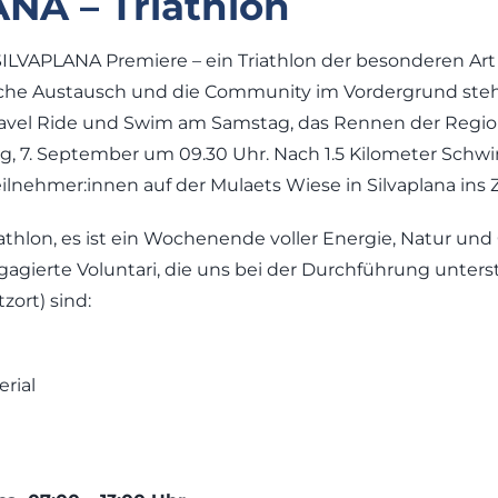
NA – Triathlon
SILVAPLANA Premiere – ein Triathlon der besonderen Ar
iche Austausch und die Community im Vordergrund steh
ravel Ride und Swim am Samstag, das Rennen der Regio 
ag, 7. September um 09.30 Uhr. Nach 1.5 Kilometer Sch
eilnehmer:innen auf der Mulaets Wiese in Silvaplana ins Z
riathlon, es ist ein Wochenende voller Energie, Natur 
gagierte Voluntari, die uns bei der Durchführung unte
zort) sind:
rial